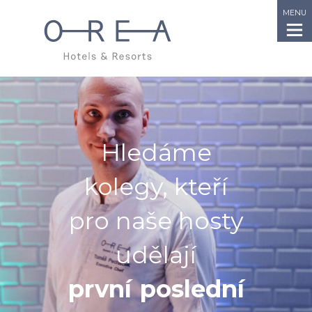
MENU
Hledáme
kolegy, kteří
pro naše hosty
udělají
první
poslední