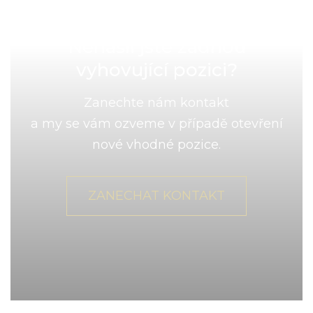
Nenašli jste žádnou
vyhovující pozici?
Zanechte nám kontakt
a my se vám ozveme v případě otevření
nové vhodné pozice.
ZANECHAT KONTAKT